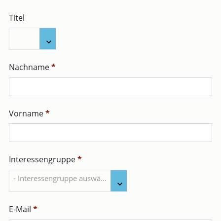
Titel
Titel
Nachname
*
Vorname
*
Interessengruppe
*
Interessengruppe
- Interessengruppe auswählen -
*
E-Mail
*