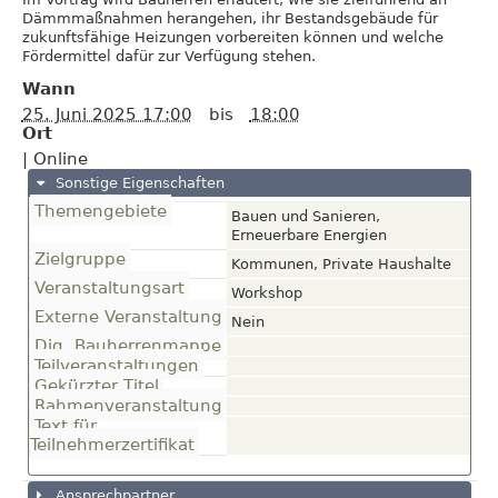
Dämmmaßnahmen herangehen, ihr Bestandsgebäude für
zukunftsfähige Heizungen vorbereiten können und welche
Fördermittel dafür zur Verfügung stehen.
Wann
25. Juni 2025 17:00
bis
18:00
Ort
|
Online
Sonstige Eigenschaften
Themengebiete
Bauen und Sanieren,
Erneuerbare Energien
Zielgruppe
Kommunen, Private Haushalte
Veranstaltungsart
Workshop
Externe Veranstaltung
Nein
Dig. Bauherrenmappe
Teilveranstaltungen
Gekürzter Titel
Rahmenveranstaltung
Text für
Teilnehmerzertifikat
Ansprechpartner