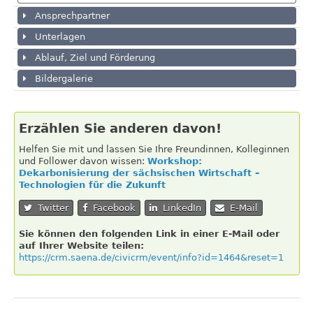
Ansprechpartner
Unterlagen
Ablauf, Ziel und Förderung
Bildergalerie
Erzählen Sie anderen davon!
Helfen Sie mit und lassen Sie Ihre Freundinnen, Kolleginnen
und Follower davon wissen:
Workshop:
Dekarbonisierung der sächsischen Wirtschaft –
Technologien für die Zukunft
Twitter
Facebook
LinkedIn
E-Mail
Sie können den folgenden Link in einer E-Mail oder
auf Ihrer Website teilen:
https://crm.saena.de/civicrm/event/info?id=1464&reset=1