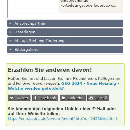
entsprechende
Fortbildungscode lautet xxxx.
Ansprechpartner
Unterlagen
Ablauf, Ziel und Förderung
Bildergalerie
Erzählen Sie anderen davon!
Helfen Sie mit und lassen Sie Ihre Freundinnen, Kolleginnen
und Follower davon wissen:
GEG 2024 - Neue Heizung -
Welche werden gefördert?
Twitter
Facebook
LinkedIn
E-Mail
Sie können den folgenden Link in einer E-Mail oder
auf Ihrer Website teilen:
https://crm.saena.de/civicrm/event/info?id=1421&reset=1